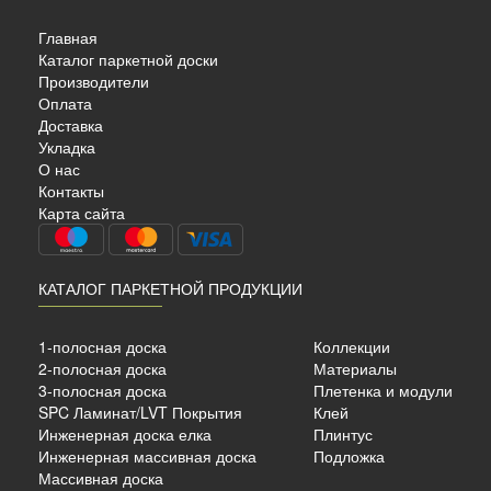
Главная
Каталог паркетной доски
Производители
Оплата
Доставка
Укладка
Е
О нас
Контакты
Карта сайта
КАТАЛОГ ПАРКЕТНОЙ ПРОДУКЦИИ
 ёлка
1-полосная доска
Коллекции
1 мм.
2-полосная доска
Материалы
3-полосная доска
Плетенка и модули
SPC Ламинат/LVT Покрытия
Клей
б./м²
Инженерная доска елка
Плинтус
Инженерная массивная доска
Подложка
Массивная доска