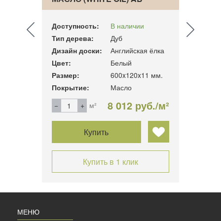
Доступность:
В наличии
Досту
Тип дерева:
Дуб
Тип д
 ёлка
Дизайн доски:
Английская ёлка
Дизай
Цвет:
Белый
Цвет:
4 мм.
Размер:
600x120x11 мм.
Разме
Покрытие:
Масло
Покры
б./м²
8 012 руб./м²
м²
Купить
Купить в 1 клик
МЕНЮ