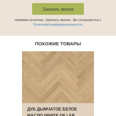
Нажимая на кнопку «Заказать звонок», Вы соглашаетесь с
Политикой конфиденциальности
.
ПОХОЖИЕ ТОВАРЫ
K
ДУБ ДЫМЧАТОЕ БЕЛОЕ
АНГЛ
МАСЛО (WHITE OIL) AB
SCAN