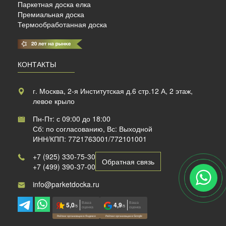
Паркетная доска елка
Премиальная доска
Термообработанная доска
КОНТАКТЫ
г. Москва, 2-я Институтская д.6 стр.12 А, 2 этаж,
левое крыло
Пн-Пт: с 09:00 до 18:00
Сб: по согласованию, Вс: Выходной
ИНН/КПП: 7721763001/772101001
+7 (925) 330-75-30
Обратная связь
+7 (499) 390-37-00
info@parketdocka.ru
Ваша
Ваша
5,0
4,9
/5
/5
оценка
оценка
Рейтинг организации в Яндексе
Рейтинг организации в Google