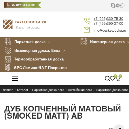
+7 (925)330-75-30
+7 (499)390-37-00
Паркет со склада
info@parketdocka.ru
Паркетная доска
Инженерная доска
Инженерная доска, Елка
Термообработанная доска
SPC Ламинат/LVT Покрытия
0
0
Главная
Каталог
Паркетная доска елка
Английская елка
Паркетная доска англ
Каталог
Производители
ДУБ КОПЧЕННЫЙ МАТОВЫЙ
(SMOKED MATT) AB
Укладка
Примеры работ