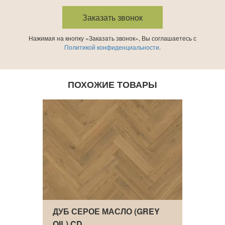
Нажимая на кнопку «Заказать звонок», Вы соглашаетесь с
Политикой конфиденциальности
.
ПОХОЖИЕ ТОВАРЫ
ITE
ДУБ СЕРОЕ МАСЛО (GREY
АНГЛ
OIL) CD
NATU