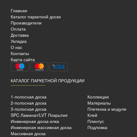
Главная
Каталог паркетной доски
Производители
Оплата
Доставка
Укладка
REY
О нас
Контакты
Карта сайта
КАТАЛОГ ПАРКЕТНОЙ ПРОДУКЦИИ
 ёлка
ло
1-полосная доска
Коллекции
1 мм.
2-полосная доска
Материалы
3-полосная доска
Плетенка и модули
SPC Ламинат/LVT Покрытия
Клей
б./м²
Инженерная доска елка
Плинтус
Инженерная массивная доска
Подложка
Массивная доска