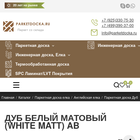
+7 (925)330-75-30
+7 (499)390-37-00
Паркет со склада
info@parketdocka.ru
Паркетная доска
Инженерная доска
Инженерная доска, Елка
Термообработанная доска
SPC Ламинат/LVT Покрытия
0
0
Главная
Каталог
Паркетная доска елка
Английская елка
Паркетная доска Дуб 
Каталог
Производители
ДУБ БЕЛЫЙ МАТОВЫЙ
(WHITE MATT) AB
Укладка
Примеры работ