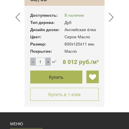
Доступность:
В наличии
Досту
Тип дерева:
Дуб
Тип д
 ёлка
Дизайн доски:
Английская ёлка
Дизай
Цвет:
Серое Масло
Цвет:
1 мм.
Размер:
600x120x11 мм.
Разме
Покрытие:
Масло
Покры
б./м²
8 012 руб./м²
м²
Купить
Купить в 1 клик
МЕНЮ