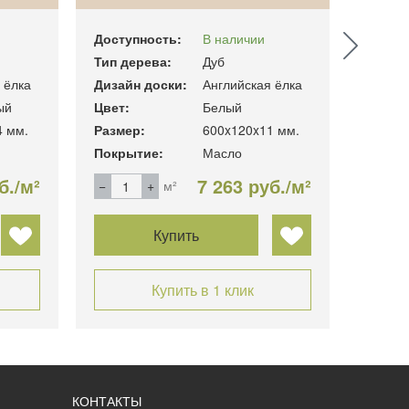
Доступность:
В наличии
Доступ
Тип дерева:
Дуб
Тип де
 ёлка
Дизайн доски:
Английская ёлка
Дизайн
ый
Цвет:
Белый
Цвет:
4 мм.
Размер:
600x120x11 мм.
Размер
Покрытие:
Масло
Покры
б./м²
7 263 руб./м²
м²
Купить
Купить в 1 клик
КОНТАКТЫ