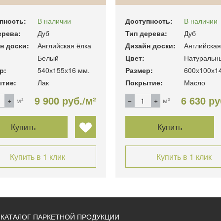
пность:
В наличии
Доступность:
В наличии
ерева:
Дуб
Тип дерева:
Дуб
н доски:
Английская ёлка
Дизайн доски:
Английская
Белый
Цвет:
Натуральн
р:
540х155х16 мм.
Размер:
600х100х1
тие:
Лак
Покрытие:
Масло
9 900 руб./м²
6 630 ру
м²
м²
Купить
Купить
Купить в 1 клик
Купить в 1 клик
КАТАЛОГ ПАРКЕТНОЙ ПРОДУКЦИИ