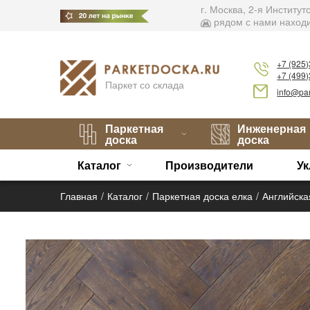
г. Москва, 2-я Институ
рядом с нами находи
+7 (925
+7 (499
Паркет со склада
info@par
Паркетная
Инженерная
доска
доска
Каталог
Производители
Ук
Главная
Каталог
Паркетная доска елка
Английска