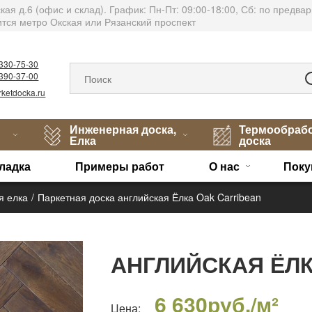
тская д.6 (офис и склад). График: Пн-Пт: 09:00-18:00, Сб: по пред
тся метро Окская или Рязанский проспект
)330-75-30
)390-37-00
ketdocka.ru
Инженерная доска,
Термообраб
Елка
доска
ладка
Примеры работ
О нас
Поку
я елка
Паркетная доска английская Ёлка Oak Carribean
АНГЛИЙСКАЯ ЁЛК
6 630
руб./м²
Цена: