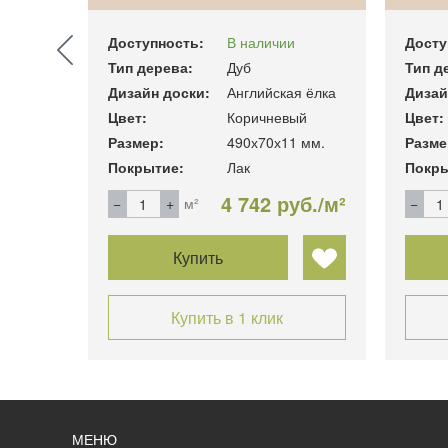
Доступность:
В наличии
Досту
Тип дерева:
Дуб
Тип д
я ёлка
Дизайн доски:
Английская ёлка
Дизай
ный
Цвет:
Коричневый
Цвет:
4 мм.
Размер:
490х70х11 мм.
Разме
Покрытие:
Лак
Покры
уб./м²
4 742 руб./м²
м²
Купить
Купить в 1 клик
МЕНЮ