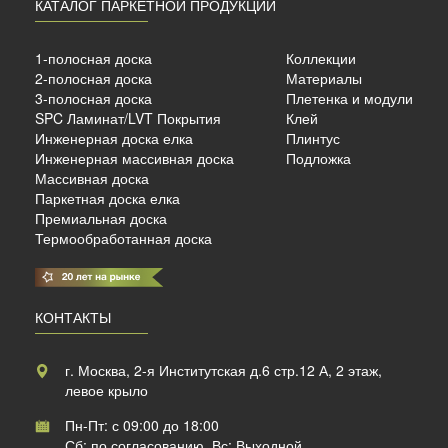
КАТАЛОГ ПАРКЕТНОЙ ПРОДУКЦИИ
сный
1-полосная доска
Коллекции
2-полосная доска
Материалы
3-полосная доска
Плетенка и модули
SPC Ламинат/LVT Покрытия
Клей
б./м²
Инженерная доска елка
Плинтус
Инженерная массивная доска
Подложка
Массивная доска
Паркетная доска елка
Премиальная доска
Термообработанная доска
КОНТАКТЫ
г. Москва, 2-я Институтская д.6 стр.12 А, 2 этаж,
левое крыло
Пн-Пт: с 09:00 до 18:00
Сб: по согласованию, Вс: Выходной