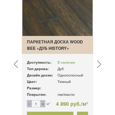
ПАРКЕТНАЯ ДОСКА WOOD
ПАРК
BEE «ДУБ HISTORY»
«КЛЕ
Доступность:
В наличии
Досту
Тип дерева:
Дуб
Тип д
сный
Дизайн доски:
Однополосный
Дизай
Цвет:
Темный
Цвет:
14 мм.
Размер:
Разме
Покрытие:
лак/масло
Покры
б./м²
4 890 руб./м²
м²