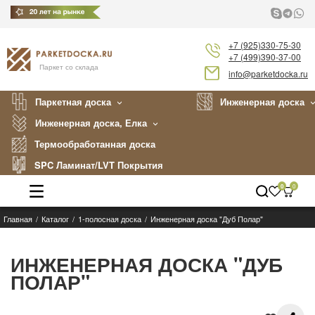
+7 (925)330-75-30
+7 (499)390-37-00
Паркет со склада
info@parketdocka.ru
Паркетная доска
Инженерная доска
Инженерная доска, Елка
Термообработанная доска
SPC Ламинат/LVT Покрытия
0
0
Главная
Каталог
1-полосная доска
Инженерная доска "Дуб Полар"
Каталог
Производители
ИНЖЕНЕРНАЯ ДОСКА "ДУБ
ПОЛАР"
Укладка
Примеры работ