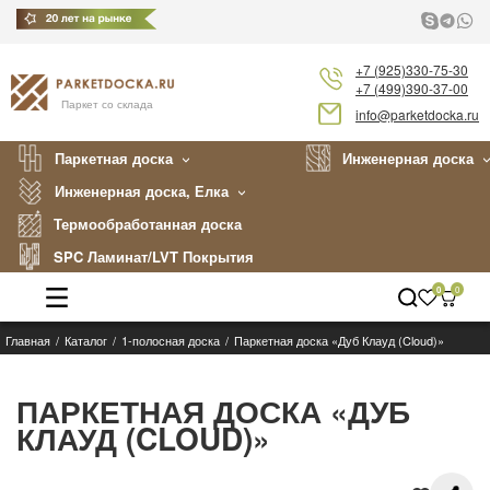
+7 (925)330-75-30
+7 (499)390-37-00
Паркет со склада
info@parketdocka.ru
Паркетная доска
Инженерная доска
Инженерная доска, Елка
Термообработанная доска
SPC Ламинат/LVT Покрытия
0
0
Главная
Каталог
1-полосная доска
Паркетная доска «Дуб Клауд (Cloud)»
Каталог
Производители
ПАРКЕТНАЯ ДОСКА «ДУБ
КЛАУД (CLOUD)»
Укладка
Примеры работ