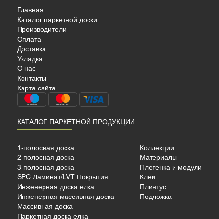
Главная
Каталог паркетной доски
Производители
Оплата
Доставка
Укладка
О нас
УБ
Контакты
Карта сайта
КАТАЛОГ ПАРКЕТНОЙ ПРОДУКЦИИ
сный
Тонированный ,брашировка
1-полосная доска
Коллекции
2-полосная доска
Материалы
3-полосная доска
Плетенка и модули
SPC Ламинат/LVT Покрытия
Клей
б./м²
Инженерная доска елка
Плинтус
Инженерная массивная доска
Подложка
Массивная доска
Паркетная доска елка