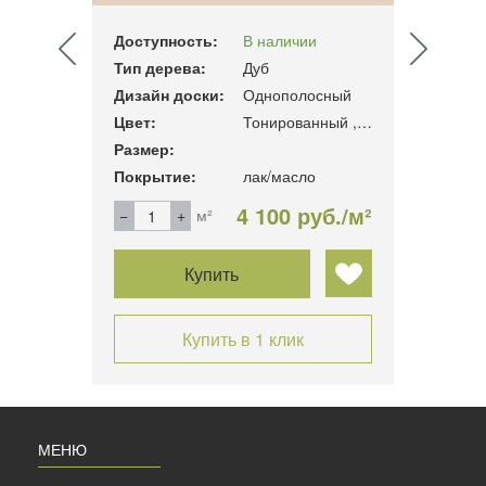
ЗЕБРАНО»
СЕЛЕ
Доступность:
В наличии
Досту
Тип дерева:
Дуб
Тип д
сный
Дизайн доски:
Однополосный
Дизай
Цвет:
Тонированный ,брашировка
Цвет:
Размер:
Разме
Покрытие:
лак/масло
Покры
б./м²
4 100 руб./м²
м²
Купить
Купить в 1 клик
МЕНЮ