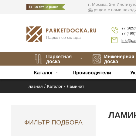
г. Москва, 2-я Институ
рядом с нами находи
+7 (925
+7 (499
Паркет со склада
info@par
Паркетная
Инженерная
доска
доска
Каталог
Производители
Ук
Главная
Каталог
Ламинат
ЛАМИ
ФИЛЬТР ПОДБОРА