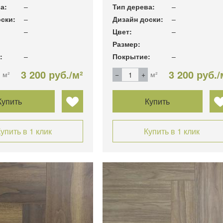
а:
–
Тип дерева:
–
ски:
–
Дизайн доски:
–
–
Цвет:
–
Размер:
:
–
Покрытие:
–
3 200 руб./м²
3 200 руб./
м²
м²
Купить
Купить
упить в 1 клик
Купить в 1 клик