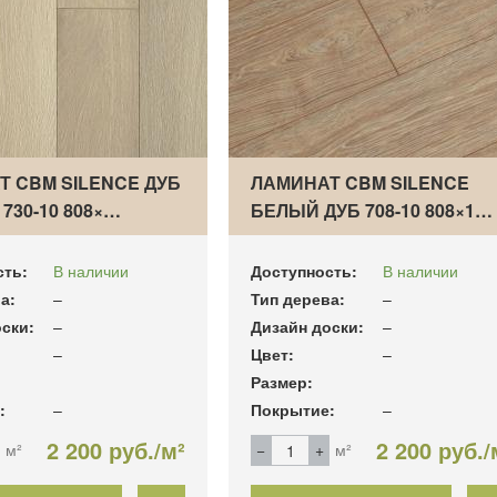
Т CBM SILENCE ДУБ
ЛАМИНАТ CBM SILENCE
730-10 808×…
БЕЛЫЙ ДУБ 708-10 808×1…
сть:
В наличии
Доступность:
В наличии
а:
–
Тип дерева:
–
ски:
–
Дизайн доски:
–
–
Цвет:
–
Размер:
:
–
Покрытие:
–
2 200 руб./м²
2 200 руб./
м²
м²