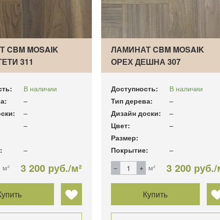
Т CBM MOSAIK
ЛАМИНАТ CBM MOSAIK
ЕТИ 311
ОРЕХ ДЕШНА 307
СК…
ВЕНГЕРСК…
сть:
В наличии
Доступность:
В наличии
а:
–
Тип дерева:
–
ски:
–
Дизайн доски:
–
–
Цвет:
–
Размер:
:
–
Покрытие:
–
3 200 руб./м²
3 200 руб./
м²
м²
Купить
Купить