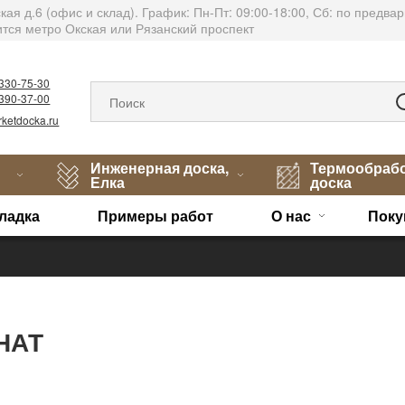
тская д.6 (офис и склад). График: Пн-Пт: 09:00-18:00, Сб: по пред
тся метро Окская или Рязанский проспект
)330-75-30
)390-37-00
ketdocka.ru
Инженерная доска,
Термообраб
Елка
доска
ладка
Примеры работ
О нас
Поку
НАТ