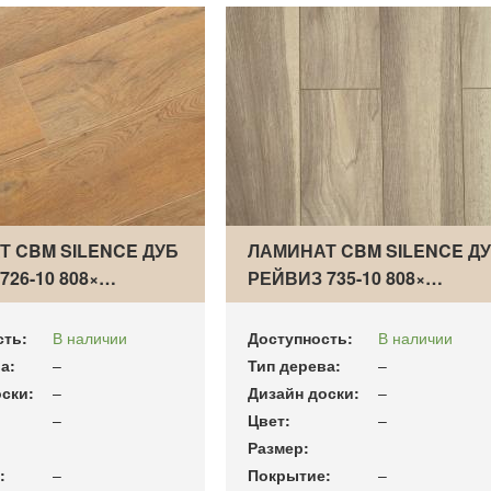
Т CBM SILENCE ДУБ
ЛАМИНАТ CBM SILENCE Д
726-10 808×…
РЕЙВИЗ 735-10 808×…
сть:
В наличии
Доступность:
В наличии
а:
–
Тип дерева:
–
ски:
–
Дизайн доски:
–
–
Цвет:
–
Размер:
:
–
Покрытие:
–