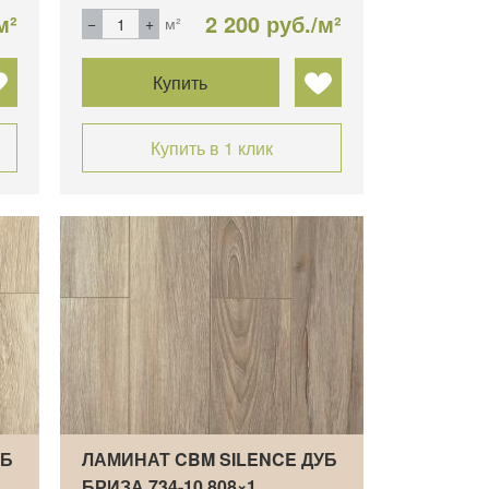
м²
2 200 руб./м²
м²
Купить
Купить в 1 клик
УБ
ЛАМИНАТ CBM SILENCE ДУБ
БРИЗА 734-10 808×1…