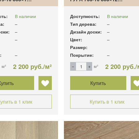
сть:
В наличии
Доступность:
В наличии
а:
–
Тип дерева:
–
ски:
–
Дизайн доски:
–
–
Цвет:
–
Размер:
:
–
Покрытие:
–
2 200 руб./м²
2 200 руб./
м²
м²
Купить
Купить
упить в 1 клик
Купить в 1 клик