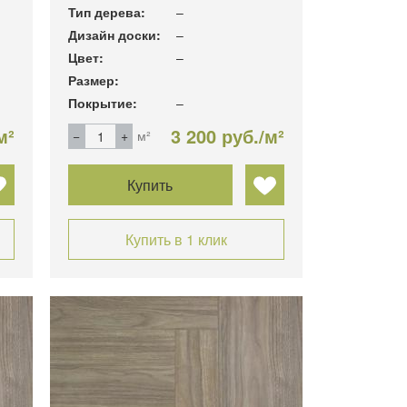
Тип дерева:
–
Дизайн доски:
–
Цвет:
–
Размер:
Покрытие:
–
м²
3 200 руб./м²
м²
Купить
Купить в 1 клик