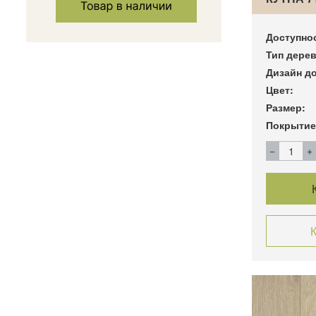
Доступно
Тип дерев
Дизайн до
Цвет:
Размер:
Покрытие
К