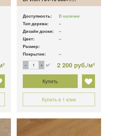
Доступность:
В наличии
Тип дерева:
–
Дизайн доски:
–
Цвет:
–
Размер:
Покрытие:
–
м²
2 200 руб./м²
м²
Купить
Купить в 1 клик