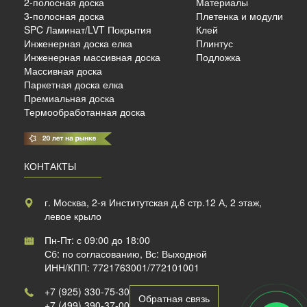
2-полосная доска
Материалы
3-полосная доска
Плетенка и модули
SPC Ламинат/LVT Покрытия
Клей
б./м²
Инженерная доска елка
Плинтус
Инженерная массивная доска
Подложка
Массивная доска
Паркетная доска елка
Премиальная доска
Термообработанная доска
КОНТАКТЫ
г. Москва, 2-я Институтская д.6 стр.12 А, 2 этаж,
левое крыло
Пн-Пт: с 09:00 до 18:00
Сб: по согласованию, Вс: Выходной
ИНН/КПП: 7721763001/772101001
+7 (925) 330-75-30
Обратная связь
+7 (499) 390-37-00