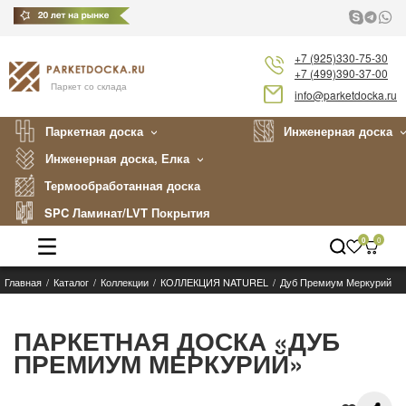
+7 (925)330-75-30
+7 (499)390-37-00
Паркет со склада
info@parketdocka.ru
Паркетная доска
Инженерная доска
Инженерная доска, Елка
Термообработанная доска
SPC Ламинат/LVT Покрытия
0
0
Главная
Каталог
Коллекции
КОЛЛЕКЦИЯ NATUREL
Дуб Премиум Меркурий
Каталог
Производители
ПАРКЕТНАЯ ДОСКА «ДУБ
ПРЕМИУМ МЕРКУРИЙ»
Укладка
Примеры работ