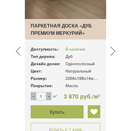
УБ
ПАРКЕТНАЯ ДОСКА «ДУБ
ПАРК
ПРЕМИУМ МЕРКУРИЙ»
ПРЕМ
Доступность:
В наличии
Досту
Тип дерева:
Дуб
Тип д
ный
Дизайн доски:
Однополосный
Дизай
ый
Цвет:
Натуральный
Цвет:
2266х188х14мм. 3.41м2/уп
Размер:
2266х188х14мм. 3.41м2/уп
Разме
Покрытие:
Масло
Покры
б./м²
3 870 руб./м²
м²
Купить
Купить в 1 клик