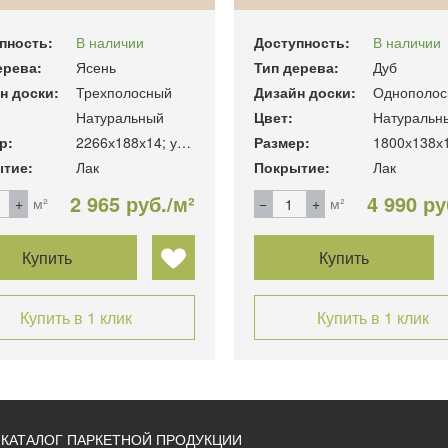
пность:
В наличии
Доступность:
В наличии
ерева:
Ясень
Тип дерева:
Дуб
н доски:
Трехполосный
Дизайн доски:
Однополос
Натуральный
Цвет:
Натуральн
р:
2266х188х14; уп. 3,41 м2
Размер:
тие:
Лак
Покрытие:
Лак
2 965 руб./м²
4 990 ру
м²
м²
Купить
Купить
Купить в 1 клик
Купить в 1 клик
КАТАЛОГ ПАРКЕТНОЙ ПРОДУКЦИИ