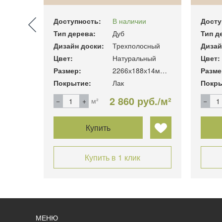
Доступность:
В наличии
Досту
Тип дерева:
Дуб
Тип д
сный
Дизайн доски:
Трехполосный
Дизай
ный
Цвет:
Натуральный
Цвет:
2266х188х14мм. 3.41м2/уп
Размер:
2266х188х14мм. 3.41м2/уп
Разме
Покрытие:
Лак
Покры
уб./м²
2 860 руб./м²
м²
Купить
Купить в 1 клик
МЕНЮ