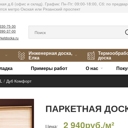
тская д.6 (офис и склад). График: Пн-Пт: 09:00-18:00, Сб: по пред
тся метро Окская или Рязанский проспект
)330-75-30
)390-37-00
ketdocka.ru
Инженерная доска,
Термообраб
Елка
доска
ладка
Примеры работ
О нас
Поку
L
Дуб Комфорт
ПАРКЕТНАЯ ДОС
2 940
руб./м²
Цена: