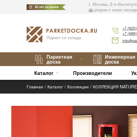
г. Москва, 2-я Институ
рядом с нами находи
+7 (925
+7 (499
Паркет со склада
info@par
Паркетная
Инженерная
доска
доска
Каталог
Производители
Ук
Главная
Каталог
Коллекции
КОЛЛЕКЦИЯ NATURE