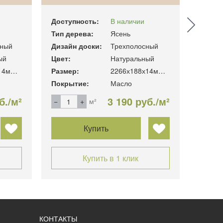
Доступность:
В наличии
Доступ
Тип дерева:
Ясень
Тип де
ный
Дизайн доски:
Трехполосный
Дизайн
ый
Цвет:
Натуральный
Цвет:
1800х138х14мм 2.00 м2/уп
Размер:
2266х188х14мм. 3.41м2/уп
Размер
Покрытие:
Масло
Покры
б./м²
3 190 руб./м²
м²
Купить
Купить в 1 клик
КОНТАКТЫ