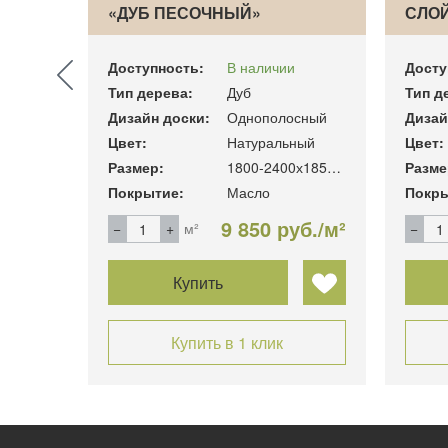
«ДУБ ПЕСОЧНЫЙ»
СЛОЙ
Доступность:
В наличии
Досту
Тип дерева:
Дуб
Тип д
сный
Дизайн доски:
Однополосный
Дизай
Цвет:
Натуральный
Цвет:
1800-2400х185х16мм
Размер:
1800-2400х185х16мм
Разме
Покрытие:
Масло
Покры
б./м²
9 850 руб./м²
м²
Купить
Купить в 1 клик