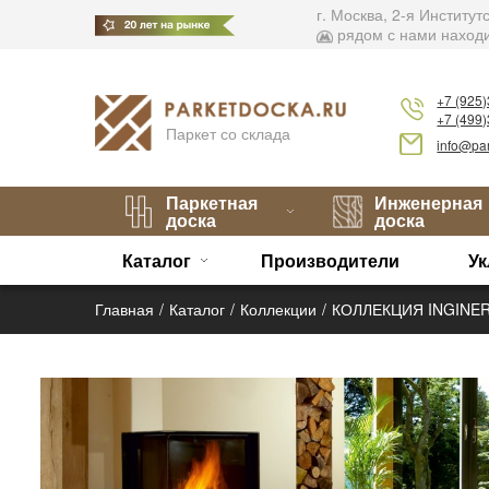
г. Москва, 2-я Институ
рядом с нами находи
+7 (925
+7 (499
Паркет со склада
info@par
Паркетная
Инженерная
доска
доска
Каталог
Производители
Ук
Главная
Каталог
Коллекции
КОЛЛЕКЦИЯ INGINER