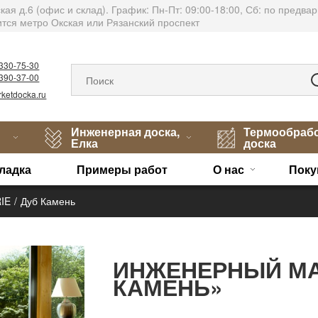
тская д.6 (офис и склад). График: Пн-Пт: 09:00-18:00, Сб: по пред
тся метро Окская или Рязанский проспект
)330-75-30
)390-37-00
ketdocka.ru
Инженерная доска,
Термообраб
Елка
доска
ладка
Примеры работ
О нас
Поку
IE
Дуб Камень
ИНЖЕНЕРНЫЙ МА
КАМЕНЬ»