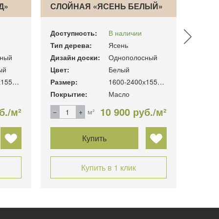
Д»
СЛОЙНАЯ «ЯСЕНЬ БЕЛЫЙ»
«ДУБ
Доступность:
В наличии
Доступ
Тип дерева:
Ясень
Тип де
ный
Дизайн доски:
Однополосный
Дизайн
ый
Цвет:
Белый
Цвет:
1600-2400х155х16 мм.
Размер:
1600-2400х155х16 мм.
Размер
Покрытие:
Масло
Покры
б./м²
10 900 руб./м²
м²
Купить
Купить в 1 клик