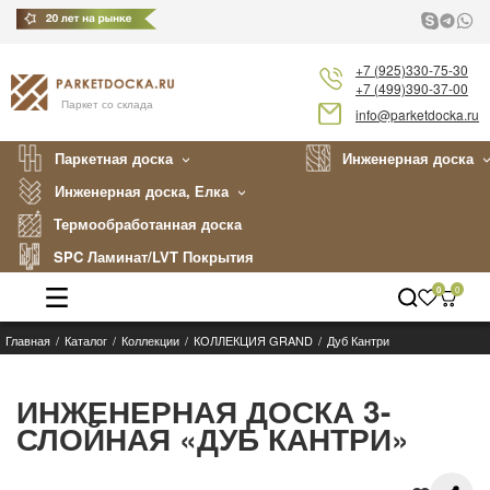
+7 (925)330-75-30
+7 (499)390-37-00
Паркет со склада
info@parketdocka.ru
Паркетная доска
Инженерная доска
Инженерная доска, Елка
Термообработанная доска
SPC Ламинат/LVT Покрытия
0
0
Главная
Каталог
Коллекции
КОЛЛЕКЦИЯ GRAND
Дуб Кантри
Каталог
Производители
ИНЖЕНЕРНАЯ ДОСКА 3-
СЛОЙНАЯ «ДУБ КАНТРИ»
Укладка
Примеры работ