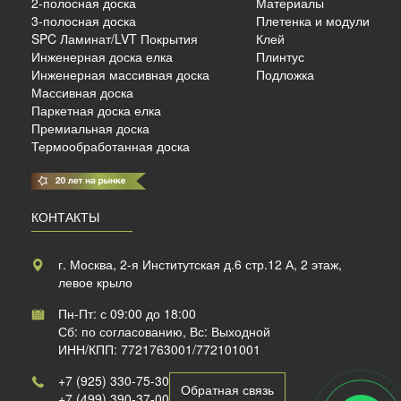
2-полосная доска
Материалы
3-полосная доска
Плетенка и модули
SPC Ламинат/LVT Покрытия
Клей
б./м²
Инженерная доска елка
Плинтус
Инженерная массивная доска
Подложка
Массивная доска
Паркетная доска елка
Премиальная доска
Термообработанная доска
КОНТАКТЫ
г. Москва, 2-я Институтская д.6 стр.12 А, 2 этаж,
левое крыло
Пн-Пт: с 09:00 до 18:00
Сб: по согласованию, Вс: Выходной
ИНН/КПП: 7721763001/772101001
+7 (925) 330-75-30
Обратная связь
+7 (499) 390-37-00