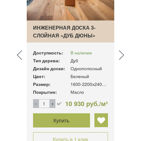
-
ИНЖЕНЕРНАЯ ДОСКА 3-
ИНЖЕ
ИЙ»
СЛОЙНАЯ «ДУБ ДЮНЫ»
СЛОЙ
Доступность:
В наличии
Досту
Тип дерева:
Дуб
Тип д
сный
Дизайн доски:
Однополосный
Дизай
Цвет:
Беленый
Цвет:
1600-2200х240х19мм
Размер:
1600-2200х240х19мм
Разме
Покрытие:
Масло
Покры
б./м²
10 930 руб./м²
м²
Купить
Купить в 1 клик