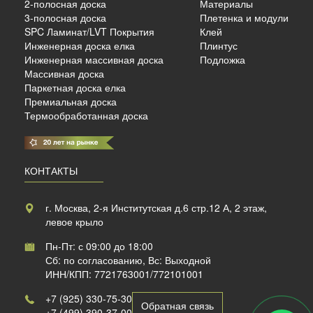
2-полосная доска
Материалы
3-полосная доска
Плетенка и модули
SPC Ламинат/LVT Покрытия
Клей
б./м²
Инженерная доска елка
Плинтус
Инженерная массивная доска
Подложка
Массивная доска
Паркетная доска елка
Премиальная доска
Термообработанная доска
КОНТАКТЫ
г. Москва, 2-я Институтская д.6 стр.12 А, 2 этаж,
левое крыло
Пн-Пт: с 09:00 до 18:00
Сб: по согласованию, Вс: Выходной
ИНН/КПП: 7721763001/772101001
+7 (925) 330-75-30
Обратная связь
+7 (499) 390-37-00