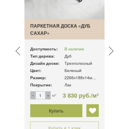
УБ
ПАРКЕТНАЯ ДОСКА «ДУБ
ПАРК
САХАР»
ЭЛЕК
Доступность:
В наличии
Досту
Тип дерева:
Дуб
Тип д
сный
Дизайн доски:
Трехполосный
Дизай
Цвет:
Беленый
Цвет:
1800х138х14мм 2.00 м2/уп
Размер:
2266х188х14мм. 3.41м2/уп
Разме
Покрытие:
Лак
Покры
б./м²
3 830 руб./м²
м²
Купить
Купить в 1 клик