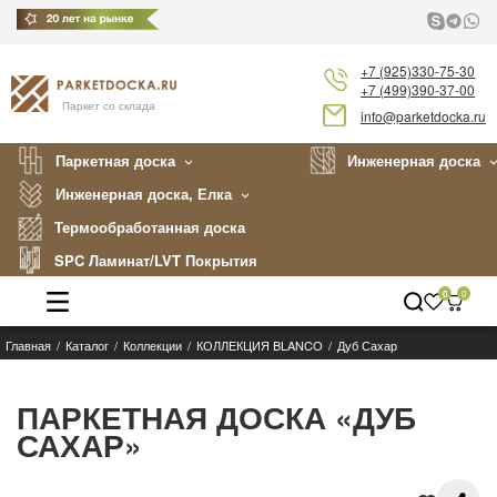
+7 (925)330-75-30
+7 (499)390-37-00
Паркет со склада
info@parketdocka.ru
Паркетная доска
Инженерная доска
Инженерная доска, Елка
Термообработанная доска
SPC Ламинат/LVT Покрытия
0
0
Главная
Каталог
Коллекции
КОЛЛЕКЦИЯ BLANCO
Дуб Сахар
Каталог
Производители
ПАРКЕТНАЯ ДОСКА «ДУБ
САХАР»
Укладка
Примеры работ