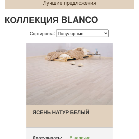
Лучшие предложения
О нас
КОЛЛЕКЦИЯ BLANCO
Покупателям
Акции
Сортировка:
Контакты
ЯСЕНЬ НАТУР БЕЛЫЙ
Доступность:
В наличии