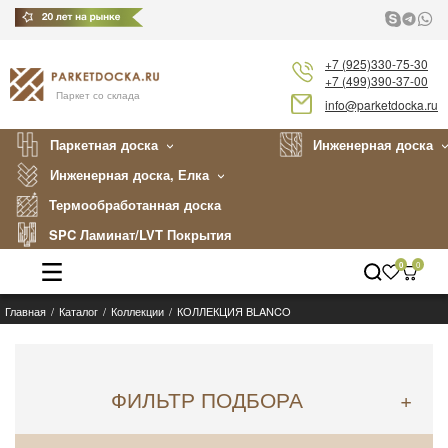
+7 (925)330-75-30
+7 (499)390-37-00
Паркет со склада
info@parketdocka.ru
Паркетная доска
Инженерная доска
Инженерная доска, Елка
Термообработанная доска
SPC Ламинат/LVT Покрытия
0
0
Главная
Каталог
Коллекции
КОЛЛЕКЦИЯ BLANCO
Каталог
Производители
ФИЛЬТР ПОДБОРА
+
Укладка
Примеры работ