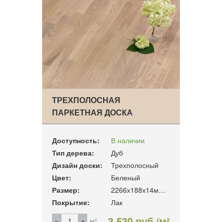
ТРЕХПОЛОСНАЯ
ПАРКЕТНАЯ ДОСКА
PARKETDOCKA «…
Доступность:
В наличии
Тип дерева:
Дуб
Дизайн доски:
Трехполосный
Цвет:
Беленый
Размер:
2266х188х14мм. 3.41м2/уп
Покрытие:
Лак
3 530 руб./м²
м²