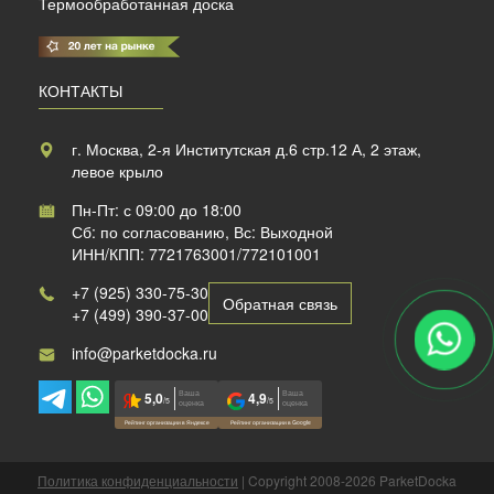
Термообработанная доска
КОНТАКТЫ
г. Москва, 2-я Институтская д.6 стр.12 А, 2 этаж,
левое крыло
Пн-Пт: с 09:00 до 18:00
Сб: по согласованию, Вс: Выходной
ИНН/КПП: 7721763001/772101001
+7 (925) 330-75-30
Обратная связь
+7 (499) 390-37-00
info@parketdocka.ru
Ваша
Ваша
5,0
4,9
/5
/5
оценка
оценка
Рейтинг организации в Яндексе
Рейтинг организации в Google
Политика конфиденциальности
| Copyright 2008-2026 ParketDocka