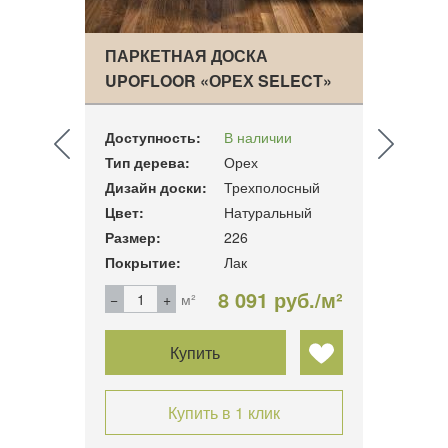
CUS
ПАРКЕТНАЯ ДОСКА
ПАРК
HI…
UPOFLOOR «ОРЕХ SELECT»
ASSA
Доступность:
В наличии
Досту
Тип дерева:
Орех
Тип д
ный
Дизайн доски:
Трехполосный
Дизай
Цвет:
Натуральный
Цвет:
14
Размер:
226
Разме
Покрытие:
Лак
Покры
б./м²
8 091 руб./м²
м²
Купить
Купить в 1 клик