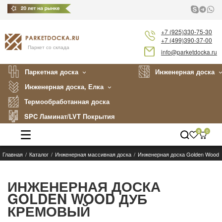
+7 (925)330-75-30
+7 (499)390-37-00
Паркет со склада
info@parketdocka.ru
Паркетная доска
Инженерная доска
Инженерная доска, Елка
Термообработанная доска
SPC Ламинат/LVT Покрытия
0
0
Главная
Каталог
Инженерная массивная доска
Инженерная доска Golden Wood
Каталог
Производители
ИНЖЕНЕРНАЯ ДОСКА
GOLDEN WOOD ДУБ
Укладка
КРЕМОВЫЙ
Примеры работ