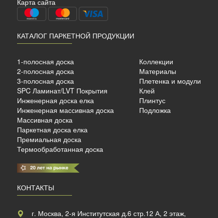
Карта сайта
КАТАЛОГ ПАРКЕТНОЙ ПРОДУКЦИИ
сный
ый
1-полосная доска
Коллекции
920х125х14 мм, 1,15 м2/уп.
2-полосная доска
Материалы
тия
3-полосная доска
Плетенка и модули
SPC Ламинат/LVT Покрытия
Клей
б./м²
Инженерная доска елка
Плинтус
Инженерная массивная доска
Подложка
Массивная доска
Паркетная доска елка
Премиальная доска
Термообработанная доска
КОНТАКТЫ
г. Москва, 2-я Институтская д.6 стр.12 А, 2 этаж,