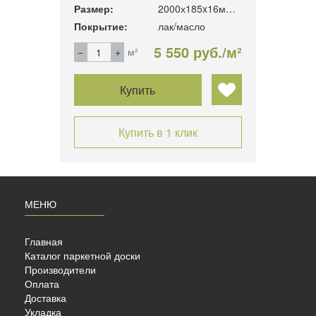
130x15
Размер:
2000х185x16мм без фанеры
Разме
Покрытие:
лак/масло
Покры
б./м²
5 550 руб./м²
м²
Купить
Купить в 1 клик
МЕНЮ
Главная
Каталог паркетной доски
Производители
Оплата
Доставка
Укладка