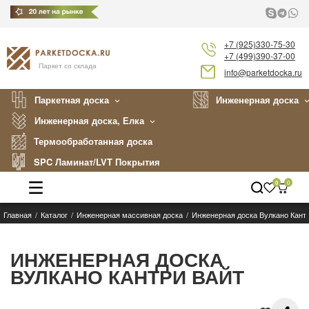
+7 (925)330-75-30
+7 (499)390-37-00
Паркет со склада
info@parketdocka.ru
Паркетная доска
Инженерная доска
Инженерная доска, Елка
Термообработанная доска
SPC Ламинат/LVT Покрытия
0
0
Главная
Каталог
Инженерная массивная доска
Инженерная доска Вулкано Кант
Каталог
Производители
ИНЖЕНЕРНАЯ ДОСКА
ВУЛКАНО КАНТРИ ВАЙТ
Укладка
Примеры работ