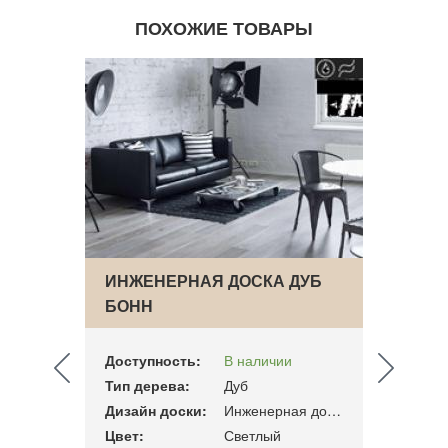
ПОХОЖИЕ ТОВАРЫ
ИНЖЕНЕРНАЯ ДОСКА ДУБ
ИНЖЕ
КТИК
БОНН
GALA
Доступность:
В наличии
Досту
Тип дерева:
Дуб
Тип д
сный
Дизайн доски:
Инженерная доска
Дизай
Цвет:
Светлый
Цвет: