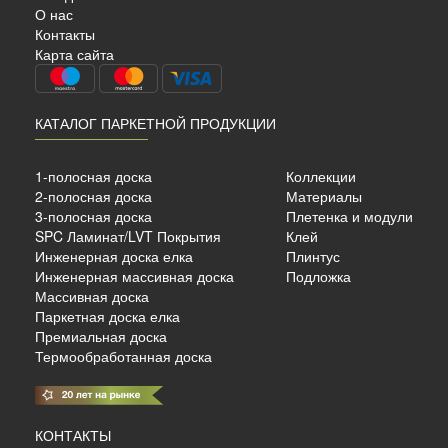
ДУБ
О нас
Контакты
Карта сайта
КАТАЛОГ ПАРКЕТНОЙ ПРОДУКЦИИ
Инженерная доска
1-полосная доска
Коллекции
2000х185x16мм без фанеры
2-полосная доска
Материалы
3-полосная доска
Плетенка и модули
SPC Ламинат/LVT Покрытия
Клей
б./м²
Инженерная доска елка
Плинтус
Инженерная массивная доска
Подложка
Массивная доска
Паркетная доска елка
Премиальная доска
Термообработанная доска
КОНТАКТЫ