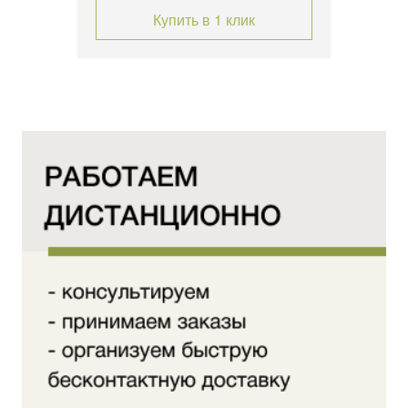
Купить в 1 клик
ECT»
ный
ый