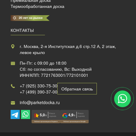
Термообработанная доска
КОНТАКТЫ
г. Москва, 2-я Институтская д.6 стр.12 А, 2 этаж,
левое крыло
Пн-Пт: с 09:00 до 18:00
Сб: по согласованию, Вс: Выходной
ИНН/КПП: 7721763001/772101001
+7 (925) 330-75-30
Обратная связь
+7 (499) 390-37-00
info@parketdocka.ru
Ваша
Ваша
5,0
4,9
/5
/5
оценка
оценка
Рейтинг организации в Яндексе
Рейтинг организации в Google