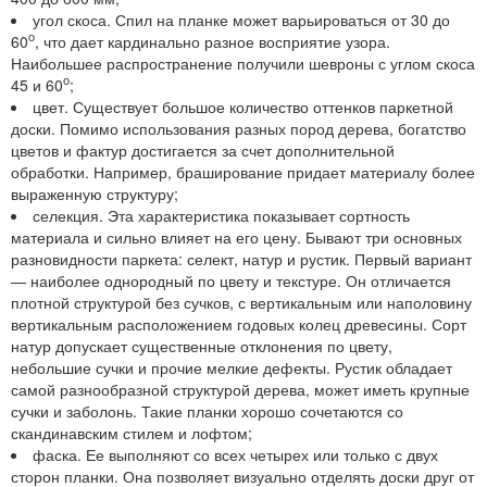
угол скоса. Спил на планке может варьироваться от 30 до
о
60
, что дает кардинально разное восприятие узора.
Наибольшее распространение получили шевроны с углом скоса
о
45 и 60
;
цвет. Существует большое количество оттенков паркетной
доски. Помимо использования разных пород дерева, богатство
цветов и фактур достигается за счет дополнительной
обработки. Например, браширование придает материалу более
выраженную структуру;
селекция. Эта характеристика показывает сортность
материала и сильно влияет на его цену. Бывают три основных
разновидности паркета: селект, натур и рустик. Первый вариант
— наиболее однородный по цвету и текстуре. Он отличается
плотной структурой без сучков, с вертикальным или наполовину
вертикальным расположением годовых колец древесины. Сорт
натур допускает существенные отклонения по цвету,
небольшие сучки и прочие мелкие дефекты. Рустик обладает
самой разнообразной структурой дерева, может иметь крупные
сучки и заболонь. Такие планки хорошо сочетаются со
скандинавским стилем и лофтом;
фаска. Ее выполняют со всех четырех или только с двух
сторон планки. Она позволяет визуально отделять доски друг от