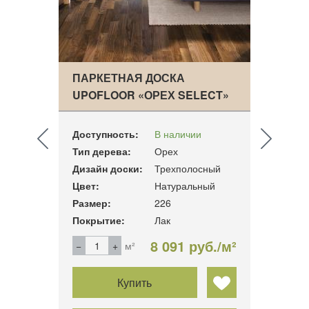
CUS
ПАРКЕТНАЯ ДОСКА
ПАРК
HI…
UPOFLOOR «ОРЕХ SELECT»
ASSA
Доступность:
В наличии
Досту
Тип дерева:
Орех
Тип д
ный
Дизайн доски:
Трехполосный
Дизай
Цвет:
Натуральный
Цвет:
14
Размер:
226
Разме
Покрытие:
Лак
Покры
б./м²
8 091 руб./м²
м²
Купить