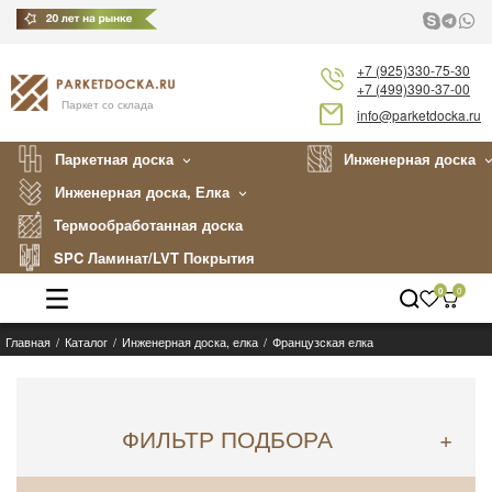
+7 (925)330-75-30
+7 (499)390-37-00
Паркет со склада
info@parketdocka.ru
Паркетная доска
Инженерная доска
Инженерная доска, Елка
Термообработанная доска
SPC Ламинат/LVT Покрытия
0
0
Главная
Каталог
Инженерная доска, елка
Французская елка
Каталог
Производители
ФИЛЬТР ПОДБОРА
+
Укладка
Примеры работ