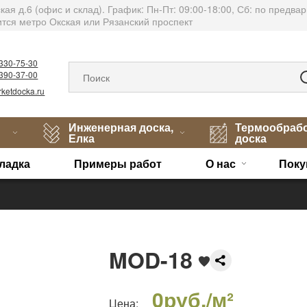
тская д.6 (офис и склад). График: Пн-Пт: 09:00-18:00, Сб: по пред
тся метро Окская или Рязанский проспект
)330-75-30
)390-37-00
ketdocka.ru
Инженерная доска,
Термообраб
Елка
доска
ладка
Примеры работ
О нас
Поку
MOD-18
0
руб./м²
Цена: