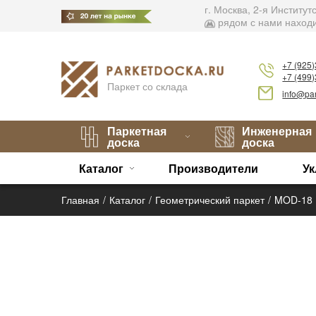
г. Москва, 2-я Институ
рядом с нами находи
+7 (925
+7 (499
Паркет со склада
info@par
Паркетная
Инженерная
доска
доска
Каталог
Производители
Ук
Главная
Каталог
Геометрический паркет
MOD-18