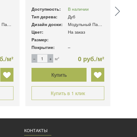
Доступность:
В наличии
Доступ
Тип дерева:
Дуб
Тип де
Модульный Паркет
Дизайн доски:
Модульный Паркет
Дизайн
Цвет:
На заказ
Цвет:
Размер:
Размер
Покрытие:
–
Покры
б./м²
0 руб./м²
м²
Купить
Купить в 1 клик
КОНТАКТЫ