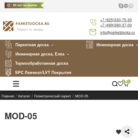
+7 (925)330-75-30
+7 (499)390-37-00
Паркет со склада
info@parketdocka.ru
Паркетная доска
Инженерная доска
Инженерная доска, Елка
Термообработанная доска
SPC Ламинат/LVT Покрытия
0
0
Главная
Каталог
Геометрический паркет
MOD-05
Каталог
Производители
MOD-05
Укладка
Примеры работ