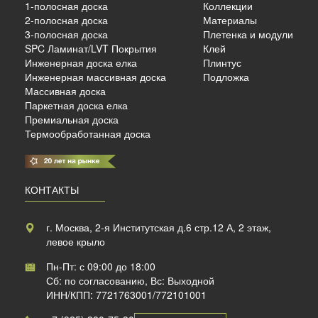
1-полосная доска
Коллекции
2-полосная доска
Материалы
3-полосная доска
Плетенка и модули
SPC Ламинат/LVT Покрытия
Клей
б./м²
Инженерная доска елка
Плинтус
Инженерная массивная доска
Подложка
Массивная доска
Паркетная доска елка
Премиальная доска
Термообработанная доска
КОНТАКТЫ
г. Москва, 2-я Институтская д.6 стр.12 А, 2 этаж,
левое крыло
Пн-Пт: с 09:00 до 18:00
Сб: по согласованию, Вс: Выходной
ИНН/КПП: 7721763001/772101001