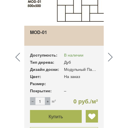
MOD-01
MOD-
Доступность:
В наличии
Досту
Тип дерева:
Дуб
Тип д
Модульный Паркет
Дизайн доски:
Модульный Паркет
Дизай
Цвет:
На заказ
Цвет:
Размер:
Разме
Покрытие:
–
Покры
б./м²
0 руб./м²
м²
Купить