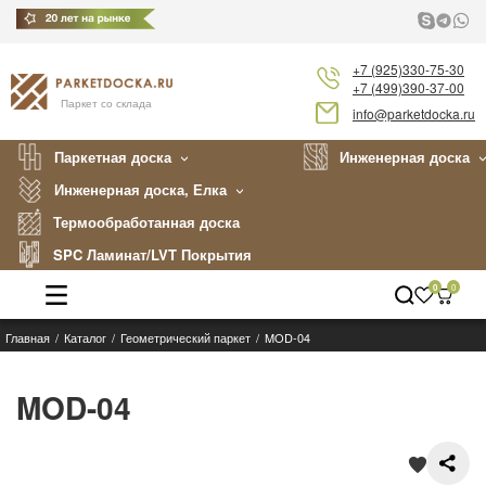
+7 (925)330-75-30
+7 (499)390-37-00
Паркет со склада
info@parketdocka.ru
Паркетная доска
Инженерная доска
Инженерная доска, Елка
Термообработанная доска
SPC Ламинат/LVT Покрытия
0
0
Главная
Каталог
Геометрический паркет
MOD-04
Каталог
Производители
MOD-04
Укладка
Примеры работ