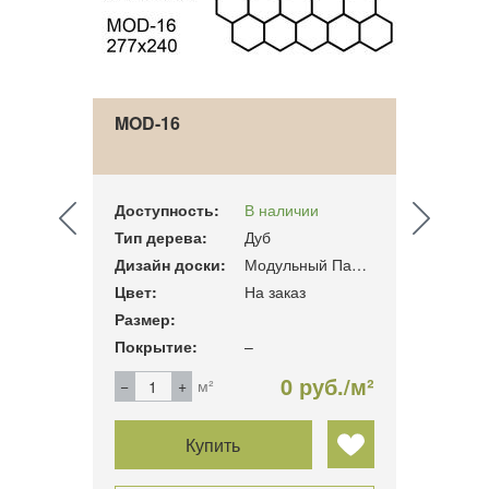
MOD-16
MOD-
Доступность:
В наличии
Досту
Тип дерева:
Дуб
Тип д
Модульный Паркет
Дизайн доски:
Модульный Паркет
Дизай
Цвет:
На заказ
Цвет:
Размер:
Разме
Покрытие:
–
Покры
б./м²
0 руб./м²
м²
Купить