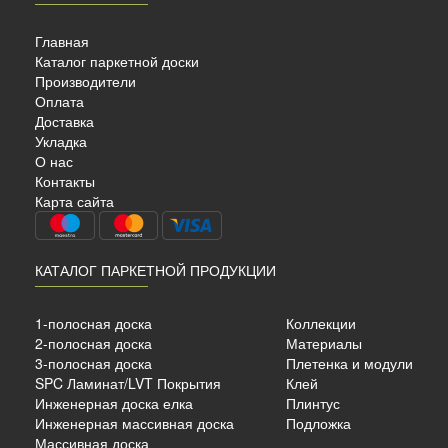
Главная
Каталог паркетной доски
Производители
Оплата
Доставка
Укладка
О нас
УБ
Контакты
Карта сайта
КАТАЛОГ ПАРКЕТНОЙ ПРОДУКЦИИ
ный
ый
1-полосная доска
Коллекции
2-полосная доска
Материалы
3-полосная доска
Плетенка и модули
SPC Ламинат/LVT Покрытия
Клей
б./м²
Инженерная доска елка
Плинтус
Инженерная массивная доска
Подложка
Массивная доска