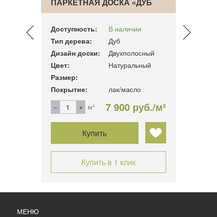
ПАРКЕТНАЯ ДОСКА «ДУБ
«ДУБ
КРАСНЫЙ…
Доступность:
В наличии
Досту
Тип дерева:
Дуб
Тип д
ный
Дизайн доски:
Двухполосный
Дизай
ый
Цвет:
Натуральный
Цвет:
Размер:
Разме
Покрытие:
лак/масло
Покры
б./м²
7 900 руб./м²
м²
Купить
Купить в 1 клик
МЕНЮ