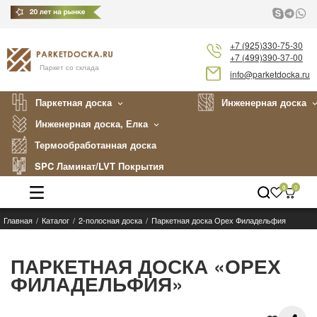
+7 (925)330-75-30
+7 (499)390-37-00
Паркет со склада
info@parketdocka.ru
Паркетная доска
Инженерная доска
Инженерная доска, Елка
Термообработанная доска
SPC Ламинат/LVT Покрытия
0
0
Главная
Каталог
2-полосная доска
Паркетная доска Орех Филадельфия
Каталог
Производители
ПАРКЕТНАЯ ДОСКА «ОРЕХ
ФИЛАДЕЛЬФИЯ»
Укладка
Примеры работ