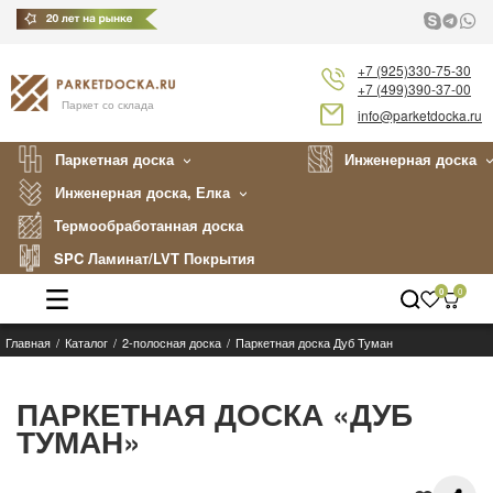
+7 (925)330-75-30
+7 (499)390-37-00
Паркет со склада
info@parketdocka.ru
Паркетная доска
Инженерная доска
Инженерная доска, Елка
Термообработанная доска
SPC Ламинат/LVT Покрытия
0
0
Главная
Каталог
2-полосная доска
Паркетная доска Дуб Туман
Каталог
Производители
ПАРКЕТНАЯ ДОСКА «ДУБ
ТУМАН»
Укладка
Примеры работ