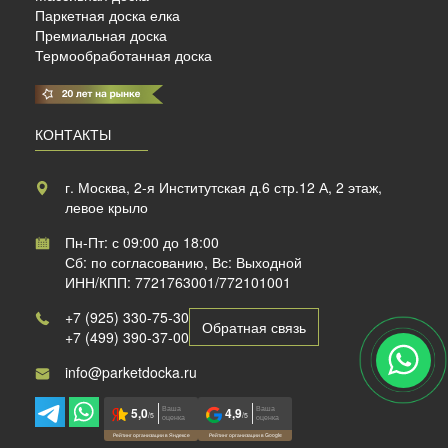
Паркетная доска елка
Премиальная доска
Термообработанная доска
КОНТАКТЫ
г. Москва, 2-я Институтская д.6 стр.12 А, 2 этаж,
левое крыло
Пн-Пт: с 09:00 до 18:00
Сб: по согласованию, Вс: Выходной
ИНН/КПП: 7721763001/772101001
+7 (925) 330-75-30
Обратная связь
+7 (499) 390-37-00
info@parketdocka.ru
Ваша
Ваша
5,0
4,9
/5
/5
оценка
оценка
Рейтинг организации в Яндексе
Рейтинг организации в Google