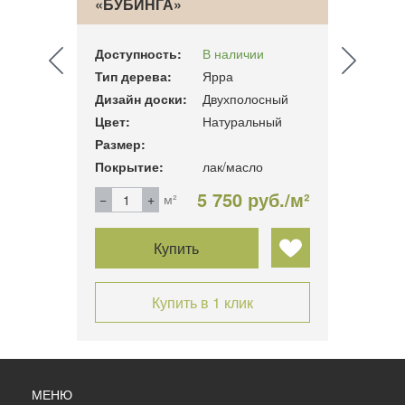
«БУБИНГА»
ПАРК
«МЕР
Доступность:
В наличии
Досту
Тип дерева:
Ярра
Тип д
ный
Дизайн доски:
Двухполосный
Дизай
ый
Цвет:
Натуральный
Цвет:
Размер:
Разме
Покрытие:
лак/масло
Покры
б./м²
5 750 руб./м²
м²
Купить
Купить в 1 клик
МЕНЮ