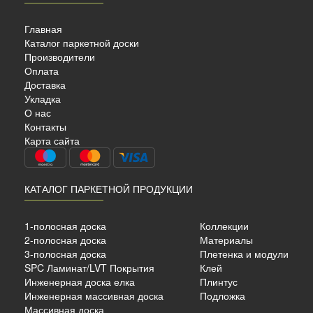
Главная
Каталог паркетной доски
Производители
Оплата
Доставка
Укладка
OEN
О нас
Контакты
Карта сайта
КАТАЛОГ ПАРКЕТНОЙ ПРОДУКЦИИ
ный
ый
1-полосная доска
Коллекции
2-полосная доска
Материалы
3-полосная доска
Плетенка и модули
SPC Ламинат/LVT Покрытия
Клей
б./м²
Инженерная доска елка
Плинтус
Инженерная массивная доска
Подложка
Массивная доска